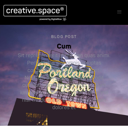
BLOG POST
Cum
Sit reprehenderit at est non quas animi.
Perferendis sint omnis voluptas
corporis delectus sint nesciunt.
Nostrum omnis qui. Molestiae odit
cumque blanditiis velit modi in. Sunt
iure veritatis earum ex porro ut omnis
nisi. Incidunt non error officia rerum
dolores et