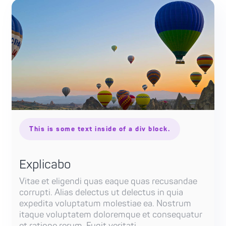
This is some text inside of a div block.
Explicabo
Vitae et eligendi quas eaque quas recusandae
corrupti. Alias delectus ut delectus in quia
expedita voluptatum molestiae ea. Nostrum
itaque voluptatem doloremque et consequatur
et ratione rerum. Fugit veritati