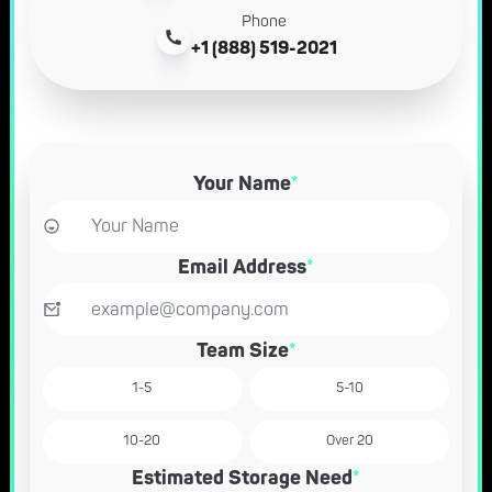
Phone
+1 (888) 519-2021
Your Name
*
Email Address
*
Team Size
*
1-5
5-10
10-20
Over 20
Estimated Storage Need
*